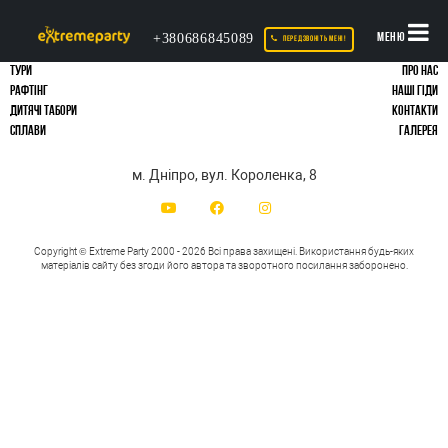
+380686845089
МЕНЮ
ПЕРЕДЗВОНІТЬ МЕНІ!
ТУРИ
ПРО НАС
РАФТІНГ
НАШІ ГІДИ
ДИТЯЧІ ТАБОРИ
КОНТАКТИ
СПЛАВИ
ГАЛЕРЕЯ
м. Дніпро, вул. Короленка, 8
Copyright © Extreme Party 2000 - 2026 Всі права захищені.
Використання будь-яких
матеріалів сайту без згоди його автора та зворотного посилання заборонено.