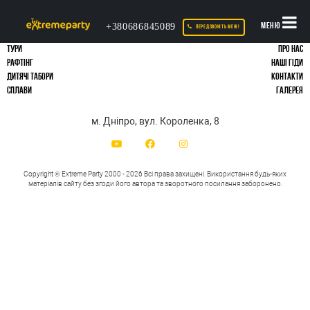
+380686845089
МЕНЮ
ПЕРЕДЗВОНІТЬ МЕНІ!
ТУРИ
ПРО НАС
РАФТІНГ
НАШІ ГІДИ
ДИТЯЧІ ТАБОРИ
КОНТАКТИ
СПЛАВИ
ГАЛЕРЕЯ
м. Дніпро, вул. Короленка, 8
Copyright © Extreme Party 2000 - 2026 Всі права захищені.
Використання будь-яких
матеріалів сайту без згоди його автора та зворотного посилання заборонено.