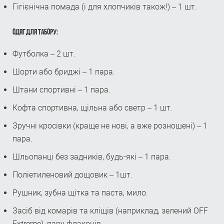
Гігієнічна помада (і для хлопчиків також!) – 1 шт.
ОДЯГ ДЛЯ ТАБОРУ:
Футболка – 2 шт.
Шорти або бриджі – 1 пара.
Штани спортивні – 1 пара.
Кофта спортивна, щільна або светр – 1 шт.
Зручні кросівки (краще не нові, а вже розношені) – 1
пара.
Шльопанці без задників, будь-які – 1 пара.
Поліетиленовий дощовик – 1шт.
Рушник, зубна щітка та паста, мило.
Засіб від комарів та кліщів (наприклад, зелений OFF
Extreme), пару флаконів.