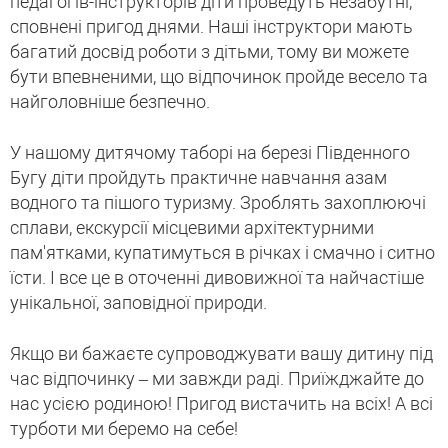
педагогів-інструкторів діти проведуть незабутні,
сповнені пригод днями. Наші інструктори мають
багатий досвід роботи з дітьми, тому ви можете
бути впевненими, що відпочинок пройде весело та
найголовніше безпечно.
У нашому дитячому таборі на березі Південного
Бугу діти пройдуть практичне навчання азам
водного та пішого туризму. Зроблять захоплюючі
сплави, екскурсії місцевими архітектурними
пам'ятками, купатимуться в річках і смачно і ситно
їсти. І все це в оточенні дивовижної та найчастіше
унікальної, заповідної природи.
Якщо ви бажаєте супроводжувати вашу дитину під
час відпочинку – ми завжди раді. Приїжджайте до
нас усією родиною! Пригод вистачить на всіх! А всі
турботи ми беремо на себе!