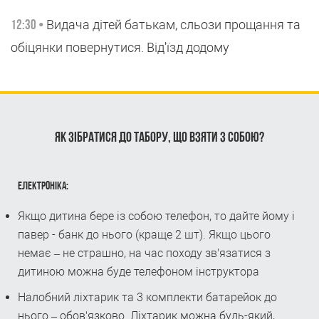
Видача дітей батькам, сльози прощання та
12:30 •
обіцянки повернутися. Від'їзд додому
ЯК ЗІБРАТИСЯ ДО ТАБОРУ, ЩО ВЗЯТИ З СОБОЮ?
ЕЛЕКТРОНІКА:
Якщо дитина бере із собою телефон, то дайте йому і
павер - банк до нього (краще 2 шт). Якщо цього
немає – не страшно, на час походу зв'язатися з
дитиною можна буде телефоном інструктора
Налобний ліхтарик та 3 комплекти батарейок до
нього – обов'язково. Ліхтарик можна будь-який,