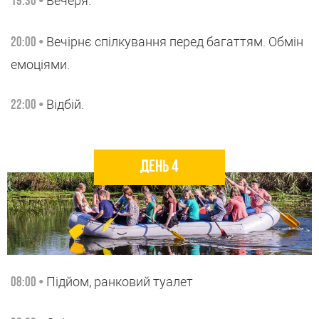
Вечеря.
19:30 •
Вечірнє спілкування перед багаттям. Обмін
20:00 •
емоціями.
Відбій.
22:00 •
День 4
Підйом, ранковий туалет
08:00 •