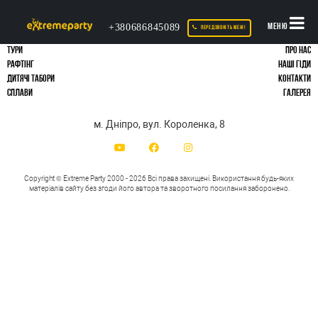
+380686845089
МЕНЮ
ПЕРЕДЗВОНІТЬ МЕНІ!
ТУРИ
ПРО НАС
РАФТІНГ
НАШІ ГІДИ
ДИТЯЧІ ТАБОРИ
КОНТАКТИ
СПЛАВИ
ГАЛЕРЕЯ
м. Дніпро, вул. Короленка, 8
Copyright © Extreme Party 2000 - 2026 Всі права захищені.
Використання будь-яких
матеріалів сайту без згоди його автора та зворотного посилання заборонено.