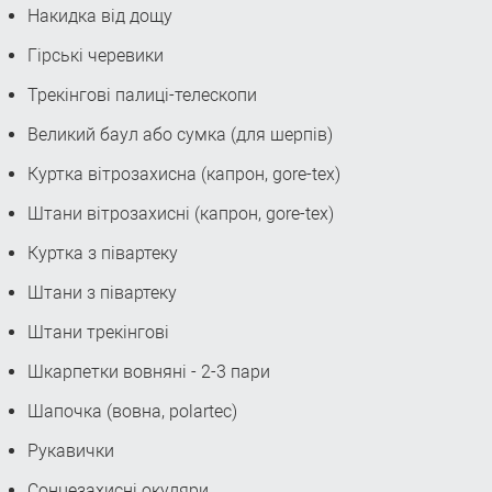
Накидка від дощу
Гірські черевики
Трекінгові палиці-телескопи
Великий баул або сумка (для шерпів)
Куртка вітрозахисна (капрон, gore-tex)
Штани вітрозахисні (капрон, gore-tex)
Куртка з півартеку
Штани з півартеку
Штани трекінгові
Шкарпетки вовняні - 2-3 пари
Шапочка (вовна, polartec)
Рукавички
Сонцезахисні окуляри