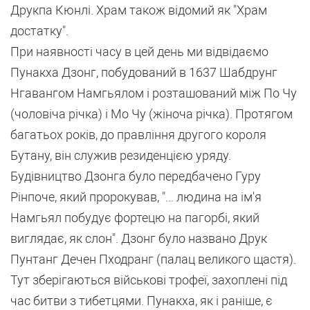
Друкпа Кюнлі. Храм також відомий як "Храм
достатку".
При наявності часу в цей день ми відвідаємо
Пунакха Дзонг, побудований в 1637 Шабдрунг
Нгавангом Намгьялом і розташований між По Чу
(чоловіча річка) і Мо Чу (жіноча річка). Протягом
багатьох років, до правління другого короля
Бутану, він служив резиденцією уряду.
Будівництво Дзонга було передбачено Гуру
Рінпоче, який пророкував, "... людина на ім'я
Намгьял побудує фортецю на пагорбі, який
виглядає, як слон". Дзонг було названо Друк
Пунтанг Дечен Пходранг (палац великого щастя).
Тут зберігаються військові трофеї, захоплені під
час битви з тибетцями. Пунакха, як і раніше, є