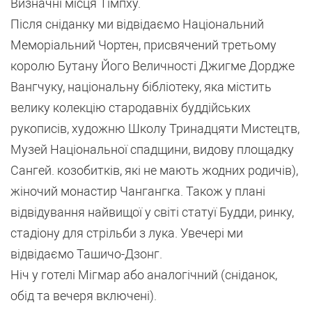
Визначні місця Тімпху.
Після сніданку ми відвідаємо Національний
Меморіальний Чортен, присвячений третьому
королю Бутану Його Величності Джигме Дордже
Вангчуку, національну бібліотеку, яка містить
велику колекцію стародавніх буддійських
рукописів, художню Школу Тринадцяти Мистецтв,
Музей Національної спадщини, видову площадку
Сангей. козобитків, які не мають жодних родичів),
жіночий монастир Чангангка. Також у плані
відвідування найвищої у світі статуї Будди, ринку,
стадіону для стрільби з лука. Увечері ми
відвідаємо Ташичо-Дзонг.
Ніч у готелі Мігмар або аналогічний (сніданок,
обід та вечеря включені).