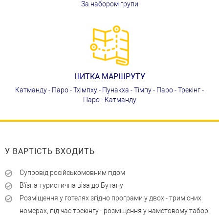
За набором групи
НИТКА МАРШРУТУ
Катманду - Паро - Тхімпху - Пунакха - Тімпу - Паро - Трекінг -
Паро - Катманду
У ВАРТІСТЬ ВХОДИТЬ
Супровід російськомовним гідом
В'їзна туристична віза до Бутану
Розміщення у готелях згідно програми у двох - тримісних
номерах, під час трекінгу - розміщення у наметовому таборі