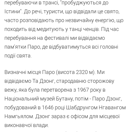
перебуваючи в трансі, "пробуджуються до
Істини". До речі, туристи, що відвідали це свято,
часто розповідають про незвичайну енергію, що
походить від медитують у танці ченців. Під час
перебування на фестивалі ми відвідаємо
пам'ятки Паро, де відбуватимуться всі головні
події свята.
Визначні місця Паро (висота 2320 м). Ми
відвідаємо Та Дзонг, стародавню сторожову
вежу, яка була перетворена з 1967 року в
Національний музей Бутану, потім - Паро Дзонг,
побудований в 1646 році Шабдрунгом Нгавангом
Намгьялом. Дзонг зараз є офісом для місцевої
виконавчої влади.