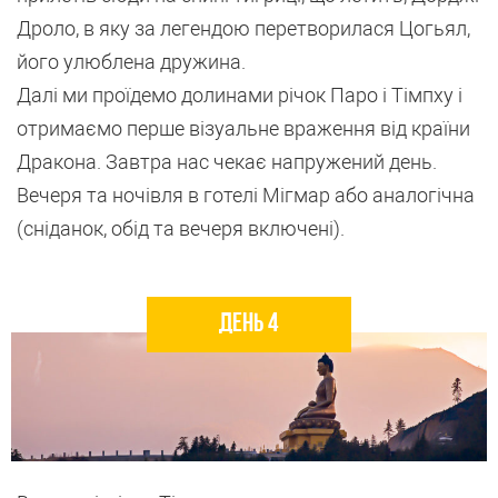
Дроло, в яку за легендою перетворилася Цогьял,
його улюблена дружина.
Далі ми проїдемо долинами річок Паро і Тімпху і
отримаємо перше візуальне враження від країни
Дракона. Завтра нас чекає напружений день.
Вечеря та ночівля в готелі Мігмар або аналогічна
(сніданок, обід та вечеря включені).
День 4