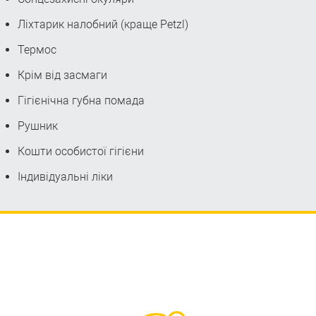
Ліхтарик налобний (краще Petzl)
Термос
Крім від засмаги
Гігієнічна губна помада
Рушник
Кошти особистої гігієни
Індивідуальні ліки