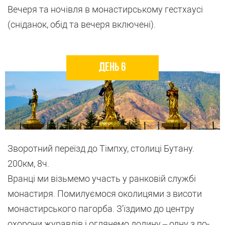
Вечеря та ночівля в монастирському гестхаусі
(сніданок, обід та вечеря включені).
День 6
Зворотний переїзд до Тімпху, столиці Бутану.
200км, 8ч.
Вранці ми візьмемо участь у ранковій службі
монастиря. Помилуємося околицями з висоти
монастирського пагорба. З'їздимо до центру
охорони журавлів і оглянемо долину – одну з по-