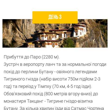
День 3
Прибуття до Паро (2280 м).
Зустріч в аеропорту ланч та за нормальної погоди
похід до перлини Бутану - овіяного легендами
Тигриного гнізда (набір висоти 750м підйом 2-3
год) та переїзд у Тімпху (70 км, 4-5 год їзди).
Обов'язковий похід (800 метрів вгору-вниз) до
монастиря Такцанг - Тигрине гніздо-візитка
Бутану. За кілька хвилин їзди від Сатмас Чортена