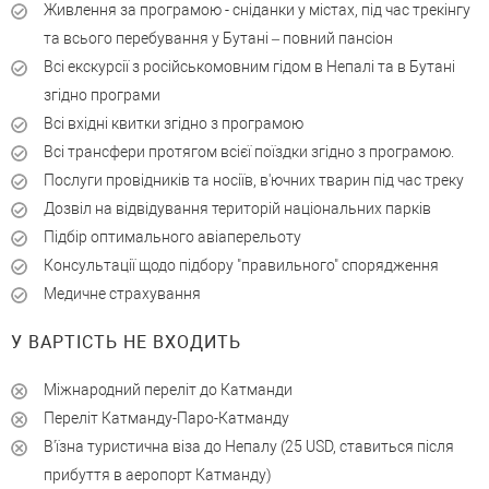
Живлення за програмою - сніданки у містах, під час трекінгу
та всього перебування у Бутані – повний пансіон
Всі екскурсії з російськомовним гідом в Непалі та в Бутані
згідно програми
Всі вхідні квитки згідно з програмою
Всі трансфери протягом всієї поїздки згідно з програмою.
Послуги провідників та носіїв, в'ючних тварин під час треку
Дозвіл на відвідування територій національних парків
Підбір оптимального авіаперельоту
Консультації щодо підбору "правильного" спорядження
Медичне страхування
У ВАРТІСТЬ НЕ ВХОДИТЬ
Міжнародний переліт до Катманди
Переліт Катманду-Паро-Катманду
В'їзна туристична віза до Непалу (25 USD, ставиться після
прибуття в аеропорт Катманду)