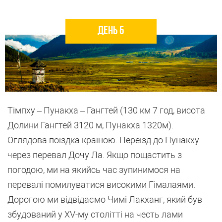
День 5
Тімпху – Пунакха – Гангтей (130 км 7 год, висота
Долини Гангтей 3120 м, Пунакха 1320м).
Оглядова поїздка країною. Переїзд до Пунакху
через перевал Дочу Ла. Якщо пощастить з
погодою, ми на якийсь час зупинимося на
перевалі помилуватися високими Гімалаями.
Дорогою ми відвідаємо Чимі Лакханг, який був
збудований у XV-му столітті на честь лами