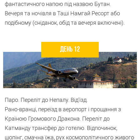
фантастичного напою під назвою Бутан.
Вечеря та ночівля в Таші Намгай Ресорт або
подібному (сніданок, обід та вечеря включені).
День 12
Паро. Переліт до Непалу. Від'їзд.
Рано-вранці, переїзд в аеропорт і прощання з
Країною Громового Дракона. Переліт до
Катманду трансфер до готелю. Відпочинок,
шопінг, смачна їжа, рух космополітичного живого