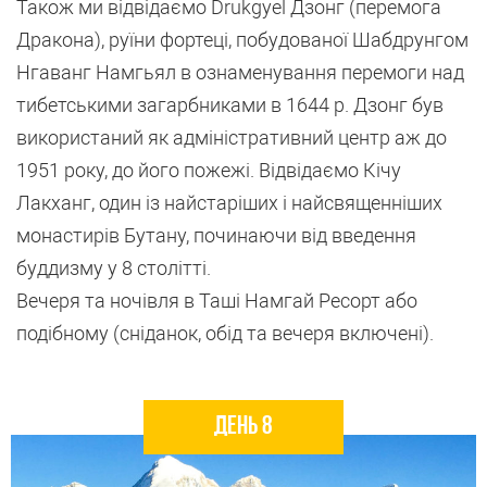
Також ми відвідаємо Drukgyel Дзонг (перемога
Дракона), руїни фортеці, побудованої Шабдрунгом
Нгаванг Намгьял в ознаменування перемоги над
тибетськими загарбниками в 1644 р. Дзонг був
використаний як адміністративний центр аж до
1951 року, до його пожежі. Відвідаємо Кічу
Лакханг, один із найстаріших і найсвященніших
монастирів Бутану, починаючи від введення
буддизму у 8 столітті.
Вечеря та ночівля в Таші Намгай Ресорт або
подібному (сніданок, обід та вечеря включені).
День 8