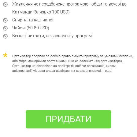
Живлення не передбачене програмою - обіди та вечері до
Катманди (близько 100 USD)
Спиртні та інші напої
Чайові (50-80 USD)
Всі інші витрати, не зазначені у програмі
Організатор зберігає за собою право змінити програму за умовами безпеки,
або форс-мажорними обставинами (що не залежать від організатора).
Організатор не відповідає за події третіх осіб чи організацій, якось:
авіакомпанії, місцева влада відвідуваних держав, опозиція тощо.
ПРИДБАТИ