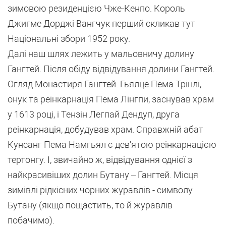
зимовою резиденцією Чже-Кенпо. Король
Джигме Дорджі Вангчук перший скликав тут
Національні збори 1952 року.
Далі наш шлях лежить у мальовничу долину
Гангтей. Після обіду відвідування долини Гангтей.
Огляд Монастиря Гангтей. Гьялце Пема Трінлі,
онук та реінкарнація Пема Лінгпи, заснував храм
у 1613 році, і Тензін Легпай Дендуп, друга
реінкарнація, добудував храм. Справжній абат
Кунсанг Пема Намгьял є дев'ятою реінкарнацією
тертонгу. І, звичайно ж, відвідування однієї з
найкрасивіших долин Бутану – Гангтей. Місця
зимівлі рідкісних чорних журавлів - символу
Бутану (якщо пощастить, то й журавлів
побачимо).