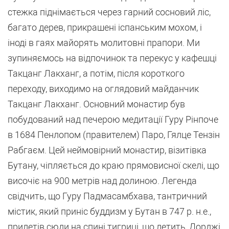
стежка піднімається через гарний сосновий ліс,
багато дерев, прикрашені іспанським мохом, і
іноді в гаях майорять молитовні прапори. Ми
зупиняємось на відпочинок та перекус у кафешці
Такцанг Лакханг, а потім, після короткого
переходу, виходимо на оглядовий майданчик
Такцанг Лакханг. Основний монастир був
побудований над печерою медитації Гуру Рінпоче
в 1684 Пенлопом (правителем) Паро, Гялце Тензін
Рабгаєм. Цей неймовірний монастир, візитівка
Бутану, чіпляється до краю прямовисної скелі, що
височіє на 900 метрів над долиною. Легенда
свідчить, що Гуру Падмасамбхава, тантричний
містик, який приніс буддизм у Бутан в 747 р. н.е.,
прилетів сюди на спині тигриці, що летить, Дорджі