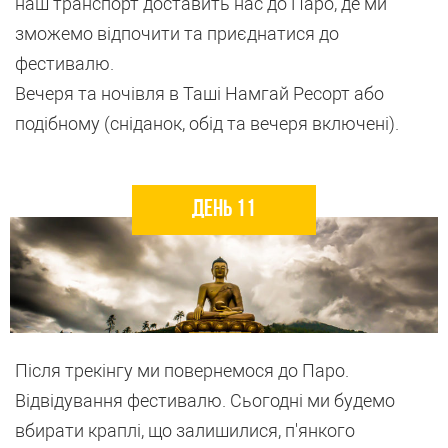
наш транспорт доставить нас до Паро, де ми
зможемо відпочити та приєднатися до
фестивалю.
Вечеря та ночівля в Таші Намгай Ресорт або
подібному (сніданок, обід та вечеря включені).
День 11
Після трекінгу ми повернемося до Паро.
Відвідування фестивалю. Сьогодні ми будемо
вбирати краплі, що залишилися, п'янкого