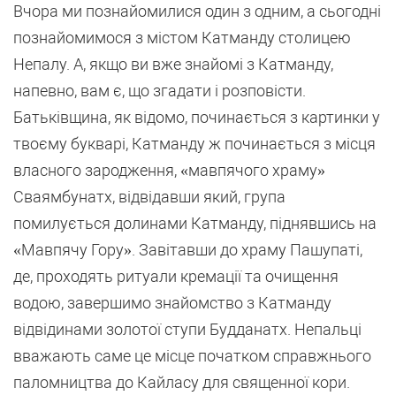
Вчора ми познайомилися один з одним, а сьогодні
познайомимося з містом Катманду столицею
Непалу. А, якщо ви вже знайомі з Катманду,
напевно, вам є, що згадати і розповісти.
Батьківщина, як відомо, починається з картинки у
твоєму букварі, Катманду ж починається з місця
власного зародження, «мавпячого храму»
Сваямбунатх, відвідавши який, група
помилується долинами Катманду, піднявшись на
«Мавпячу Гору». Завітавши до храму Пашупаті,
де, проходять ритуали кремації та очищення
водою, завершимо знайомство з Катманду
відвідинами золотої ступи Будданатх. Непальці
вважають саме це місце початком справжнього
паломництва до Кайласу для священної кори.